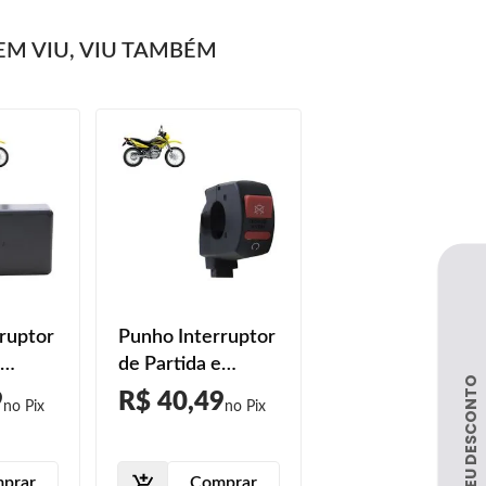
M VIU, VIU TAMBÉM
ruptor
Punho Interruptor
de Partida e
a NXR
Emergência NXR
9
R$ 40,49
SD
150 Bros ES 2009
2011
2010 2011 2012
2014
2013 2014 2015
prar
Comprar