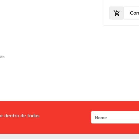
2009 2010 
2012 2013 
Com
2015
uto
or dentro de todas