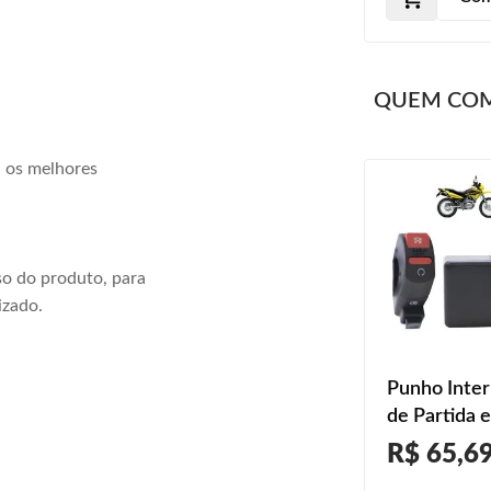
2015
QUEM CO
a os melhores
o do produto, para
izado.
Punho Inter
de Partida e
Emergênci
R$ 65,6
150 Bros E