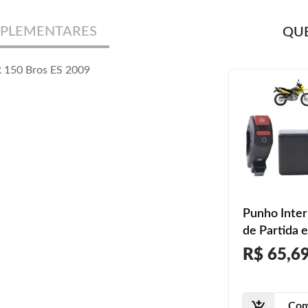
PLEMENTARES
QUE
R 150 Bros ES 2009
Punho Inter
de Partida e
Emergênci
R$ 65,6
150 Bros E
2009 2010 
2012 2013 
Com