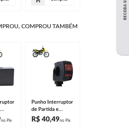
MPROU, COMPROU TAMBÉM
ruptor
Punho Interruptor
de Partida e
a NXR
Emergência NXR
9
R$ 40,49
SD
150 Bros ES 2009