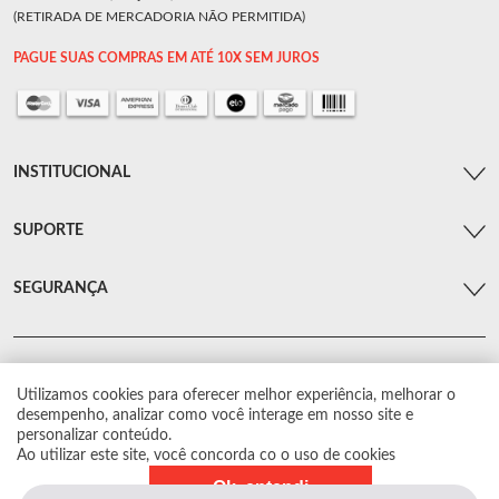
(RETIRADA DE MERCADORIA NÃO PERMITIDA)
PAGUE SUAS COMPRAS EM ATÉ 10X SEM JUROS
INSTITUCIONAL
SUPORTE
SEGURANÇA
Utilizamos cookies para oferecer melhor experiência, melhorar o
© Arsenal Car. Todos os direitos reservados.
desempenho, analizar como você interage em nosso site e
Proibida reprodução total ou parcial. Preços e estoque sujeito a alterações sem
personalizar conteúdo.
aviso prévio.
Ao utilizar este site, você concorda co o uso de cookies
Ok, entendi