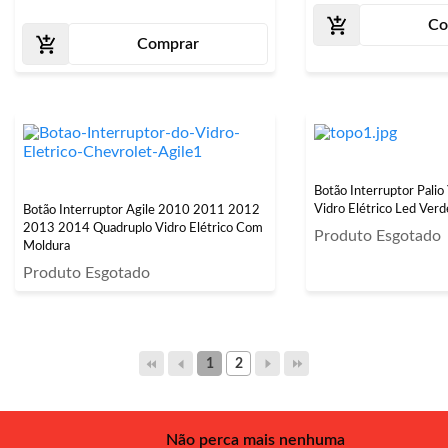
Co
Comprar
Botão Interruptor Pal
Vidro Elétrico Led Ver
Botão Interruptor Agile 2010 2011 2012
2013 2014 Quadruplo Vidro Elétrico Com
Produto Esgotado
Moldura
Produto Esgotado
1
2
Não perca mais nenhuma