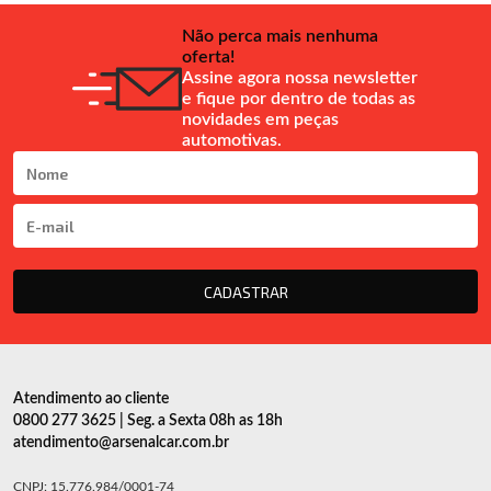
Não perca mais nenhuma
oferta!
Assine agora nossa newsletter
e fique por dentro de todas as
novidades em peças
automotivas.
CADASTRAR
Atendimento ao cliente
0800 277 3625 | Seg. a Sexta 08h as 18h
atendimento@arsenalcar.com.br
CNPJ: 15.776.984/0001-74