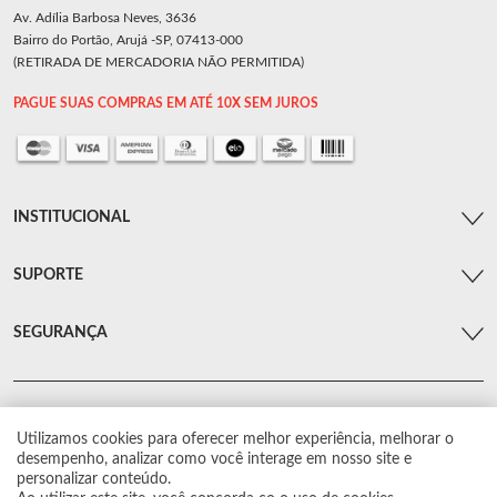
Av. Adília Barbosa Neves, 3636
Bairro do Portão, Arujá -SP, 07413-000
(RETIRADA DE MERCADORIA NÃO PERMITIDA)
PAGUE SUAS COMPRAS EM ATÉ 10X SEM JUROS
INSTITUCIONAL
SUPORTE
SEGURANÇA
Utilizamos cookies para oferecer melhor experiência, melhorar o
© Arsenal Car. Todos os direitos reservados.
desempenho, analizar como você interage em nosso site e
Proibida reprodução total ou parcial. Preços e estoque sujeito a alterações sem
personalizar conteúdo.
aviso prévio.