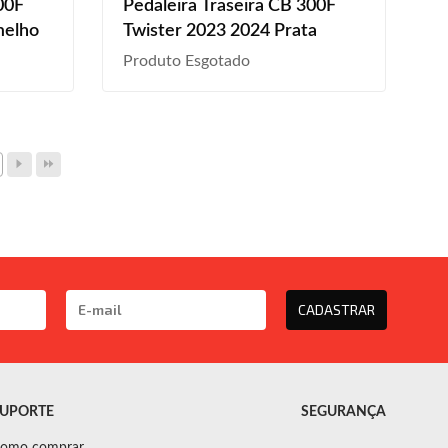
00F
Pedaleira Traseira CB 300F
melho
Twister 2023 2024 Prata
Produto Esgotado
CADASTRAR
UPORTE
SEGURANÇA
omo comprar