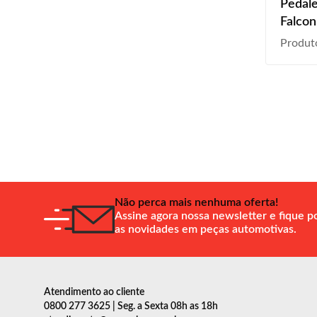
Pedale
Falcon
2003 
Produt
2008 
Não perca mais nenhuma oferta!
Assine agora nossa newsletter e fique p
as novidades em peças automotivas.
Atendimento ao cliente
0800 277 3625 | Seg. a Sexta 08h as 18h