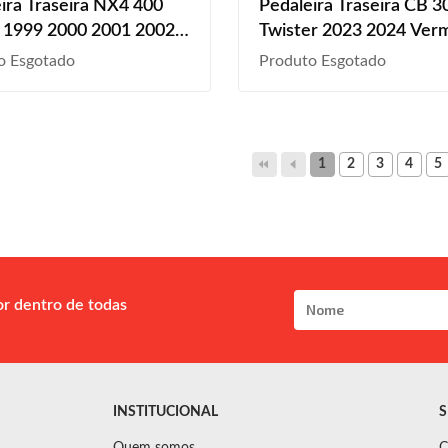
ira Traseira NX4 400
Pedaleira Traseira CB 3
 1999 2000 2001 2002
Twister 2023 2024 Ver
2004 2005 2006 2007
o Esgotado
Produto Esgotado
Preto
1
2
3
4
5
or dentro de todas
INSTITUCIONAL
S
Quem somos
C