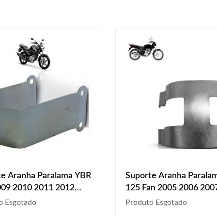
te Aranha Paralama YBR
Suporte Aranha Parala
009 2010 2011 2012
125 Fan 2005 2006 200
2014 2015 2016 2017
Dianteiro Prata
o Esgotado
Produto Esgotado
019 2020 Dianteiro