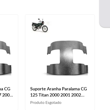
ma CG
Suporte Aranha Paralama CG
7 2008
125 Titan 2000 2001 2002
2003 2004 Dianteiro Prata
Produto Esgotado