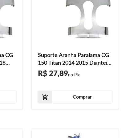
ma CG
Suporte Aranha Paralama CG
018
150 Titan 2014 2015 Dianteiro
Prata
R$ 27,89
Comprar