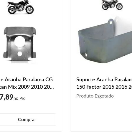
te Aranha Paralama CG
Suporte Aranha Parala
tan Mix 2009 2010 2011
150 Factor 2015 2016 
013 Dianteiro Prata
2018 2019 2020 Diante
Produto Esgotado
7,89
Comprar