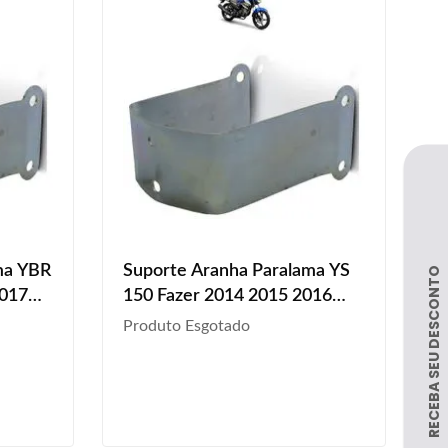
ma YBR
Suporte Aranha Paralama YS
2017
150 Fazer 2014 2015 2016
iro
2017 2018 2019 2020
Produto Esgotado
Dianteiro