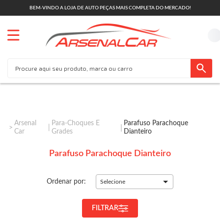
BEM-VINDO A LOJA DE AUTO PEÇAS MAIS COMPLETA DO MERCADO!
Arsenal
Para-Choques E
Parafuso Parachoque
Car
Grades
Dianteiro
Parafuso Parachoque Dianteiro
Ordenar por:
Selecione
FILTRAR