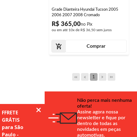
Grade Dianteira Hyundai Tucson 2005
2006 2007 2008 Cromado
R$ 365,00
ou em até
10x
de
R$ 36,50
sem juros
Comprar
1
Não perca mais nenhuma
oferta!
Assine agora nossa
newsletter e fique por
dentro de todas as
novidades em peças
automotivas.