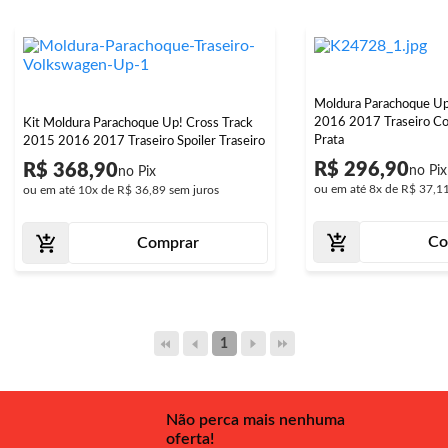
Moldura Parachoque U
2016 2017 Traseiro C
Kit Moldura Parachoque Up! Cross Track
Prata
2015 2016 2017 Traseiro Spoiler Traseiro
R$ 296,90
R$ 368,90
ou em até
8x
de
R$ 37,1
ou em até
10x
de
R$ 36,89
sem juros
Co
Comprar
1
Não perca mais nenhuma
oferta!