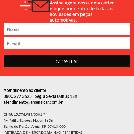
Assine agora nossa newsletter
e fique por dentro de todas as
novidades em peças
automotivas.
CADASTRAR
Atendimento ao cliente
0800 277 3625 | Seg. a Sexta 08h as 18h
atendimento@arsenalcar.com.br
CNPJ: 15.776.984/0001-74
Av. Adília Barbosa Neves, 3636
Bairro do Portão, Arujá -SP, 07413-000
(RETIRADA DE MERCADORIA NÃO PERMITIDA)