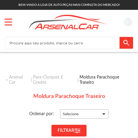
BEM-VINDO A LOJA DE AUTO PEÇAS MAIS COMPLETA DO MERCADO!
Arsenal
Para-Choques E
Moldura Parachoque
Car
Grades
Traseiro
Moldura Parachoque Traseiro
Ordenar por:
Selecione
FILTRAR