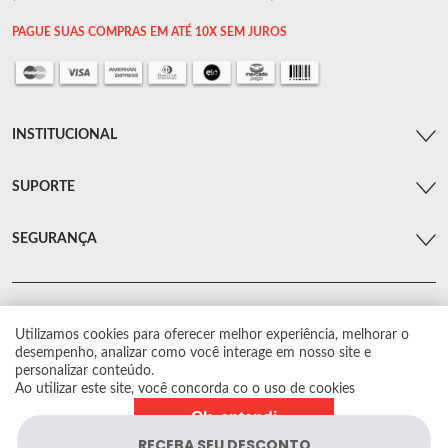
PAGUE SUAS COMPRAS EM ATÉ 10X SEM JUROS
INSTITUCIONAL
SUPORTE
SEGURANÇA
Utilizamos cookies para oferecer melhor experiência, melhorar o
© Arsenal Car. Todos os direitos reservados.
desempenho, analizar como você interage em nosso site e
Proibida reprodução total ou parcial. Preços e estoque sujeito a alterações sem
personalizar conteúdo.
aviso prévio.
Ao utilizar este site, você concorda co o uso de cookies
Ok, entendi