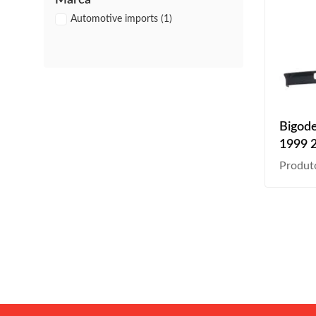
Marca
Automotive imports (1)
Bigode
1999 
2004
Produt