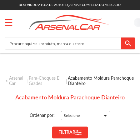
BEM-VINDO A LOJA DE AUTO PEÇAS MAIS COMPLETA DO MERCADO!
Arsenal
Para-Choques E
Acabamento Moldura Parachoque
Car
Grades
Dianteiro
Acabamento Moldura Parachoque Dianteiro
Ordenar por:
Selecione
FILTRAR