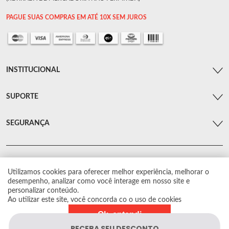
PAGUE SUAS COMPRAS EM ATÉ 10X SEM JUROS
INSTITUCIONAL
SUPORTE
SEGURANÇA
Utilizamos cookies para oferecer melhor experiência, melhorar o
© Arsenal Car. Todos os direitos reservados.
desempenho, analizar como você interage em nosso site e
Proibida reprodução total ou parcial. Preços e estoque sujeito a alterações sem
personalizar conteúdo.
aviso prévio.
Ao utilizar este site, você concorda co o uso de cookies
Ok, entendi