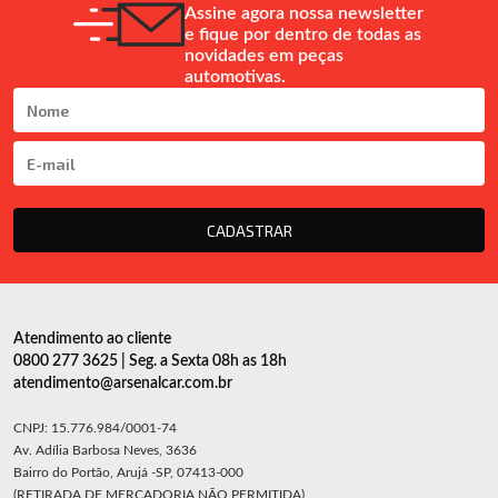
Assine agora nossa newsletter
e fique por dentro de todas as
novidades em peças
automotivas.
CADASTRAR
Atendimento ao cliente
0800 277 3625 | Seg. a Sexta 08h as 18h
atendimento@arsenalcar.com.br
CNPJ: 15.776.984/0001-74
Av. Adília Barbosa Neves, 3636
Bairro do Portão, Arujá -SP, 07413-000
(RETIRADA DE MERCADORIA NÃO PERMITIDA)