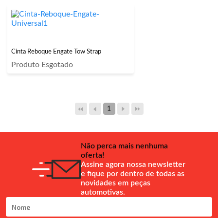
Cinta Reboque Engate Tow Strap
Produto Esgotado
1
Não perca mais nenhuma
oferta!
Assine agora nossa newsletter
e fique por dentro de todas as
novidades em peças
automotivas.