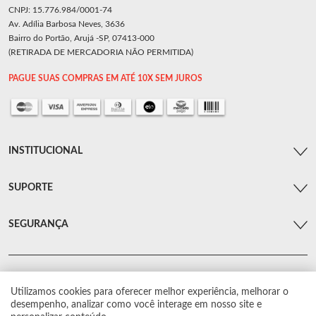
CNPJ: 15.776.984/0001-74
Av. Adília Barbosa Neves, 3636
Bairro do Portão, Arujá -SP, 07413-000
(RETIRADA DE MERCADORIA NÃO PERMITIDA)
PAGUE SUAS COMPRAS EM ATÉ 10X SEM JUROS
INSTITUCIONAL
SUPORTE
SEGURANÇA
Utilizamos cookies para oferecer melhor experiência, melhorar o
© Arsenal Car. Todos os direitos reservados.
desempenho, analizar como você interage em nosso site e
Proibida reprodução total ou parcial. Preços e estoque sujeito a alterações sem