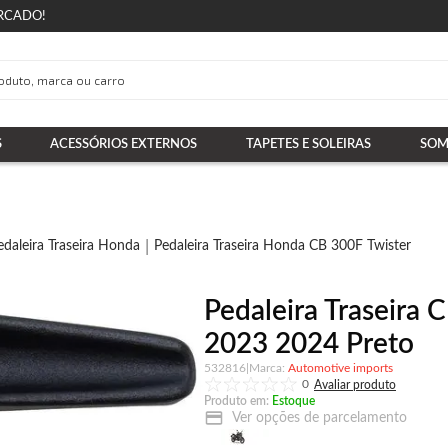
RCADO!
S
ACESSÓRIOS EXTERNOS
TAPETES E SOLEIRAS
SOM
edaleira Traseira Honda
Pedaleira Traseira Honda CB 300F Twister
Pedaleira Traseira 
2023 2024 Preto
532816
|
Automotive imports
0
Produto em:
Estoque
Ver opções de parcelamento