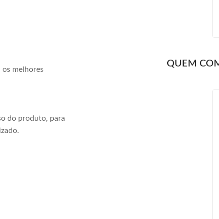
QUEM CO
a os melhores
o do produto, para
izado.