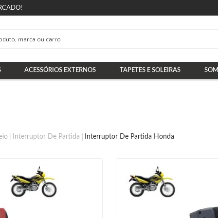
RCADO!
S
ACESSÓRIOS EXTERNOS
TAPETES E SOLEIRAS
SOM
eio
Interruptor De Partida
Interruptor De Partida Honda