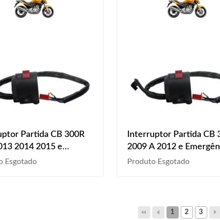
uptor Partida CB 300R
Interruptor Partida CB
013 2014 2015 e
2009 A 2012 e Emergên
ência
o Esgotado
Produto Esgotado
1
2
3