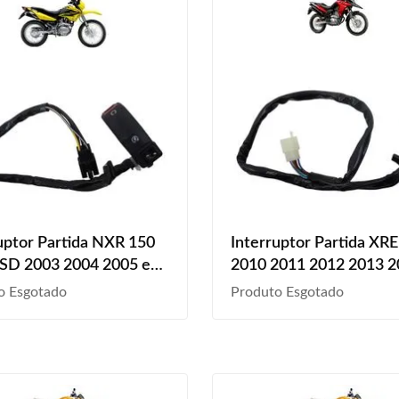
uptor Partida NXR 150
Interruptor Partida XR
ESD 2003 2004 2005 e
2010 2011 2012 2013 
ência
2015 e Emergência
o Esgotado
Produto Esgotado