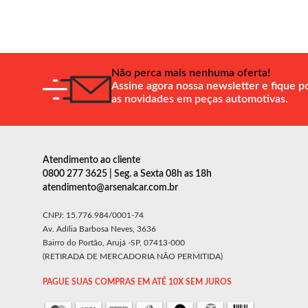
Não perca mais nenhuma oferta!
Assine agora nossa newsletter e fique p
as novidades em peças automotivas.
Atendimento ao cliente
0800 277 3625 | Seg. a Sexta 08h as 18h
atendimento@arsenalcar.com.br
CNPJ: 15.776.984/0001-74
Av. Adília Barbosa Neves, 3636
Bairro do Portão, Arujá -SP, 07413-000
(RETIRADA DE MERCADORIA NÃO PERMITIDA)
PAGUE SUAS COMPRAS EM ATÉ 10X SEM JUROS