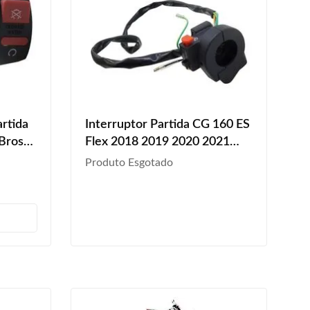
artida
Interruptor Partida CG 160 ES
Bros
Flex 2018 2019 2020 2021
2 2013
2022 2023
Produto Esgotado