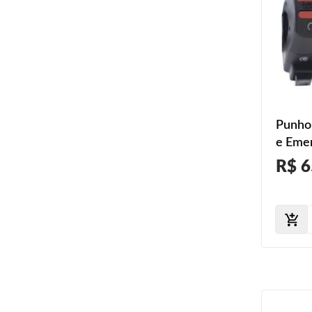
Punho 
e Eme
ESD 2
R$ 6
2013 