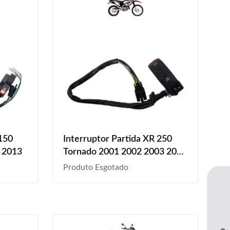
 150
Interruptor Partida XR 250
2 2013
Tornado 2001 2002 2003 2004
2005 e Emergência
Produto Esgotado