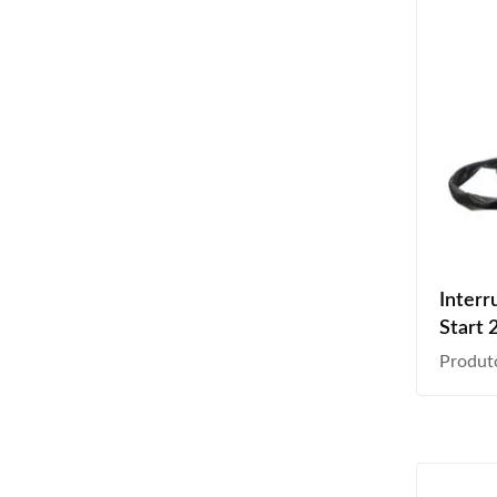
Interr
Start 
Produt