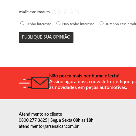
Avalie este Produto
Tenho interesse
Não tenho interesse
Já tenho esse prod
PUBLIQUE SUA OPINIÃO
Não perca mais nenhuma oferta!
Assine agora nossa newsletter e fique p
as novidades em peças automotivas.
Atendimento ao cliente
0800 277 3625 | Seg. a Sexta 08h as 18h
atendimento@arsenalcar.com.br