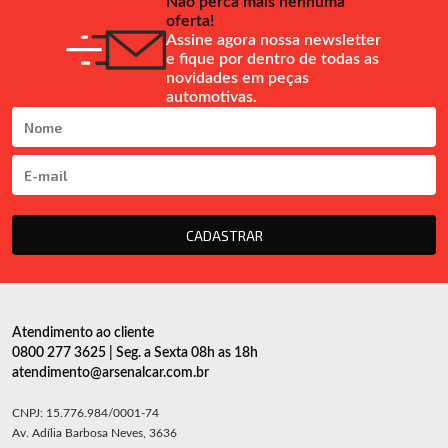
Não perca mais nenhuma
oferta!
Assine agora nossa newsletter
e fique por dentro de todas as
novidades em peças
automotivas.
CADASTRAR
Atendimento ao cliente
0800 277 3625 | Seg. a Sexta 08h as 18h
atendimento@arsenalcar.com.br
CNPJ: 15.776.984/0001-74
Av. Adília Barbosa Neves, 3636