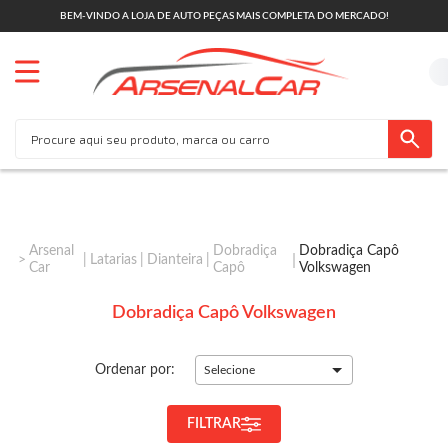
BEM-VINDO A LOJA DE AUTO PEÇAS MAIS COMPLETA DO MERCADO!
Arsenal
Dobradiça
Dobradiça Capô
Latarias
Dianteira
Car
Capô
Volkswagen
Dobradiça Capô Volkswagen
Ordenar por:
Selecione
FILTRAR