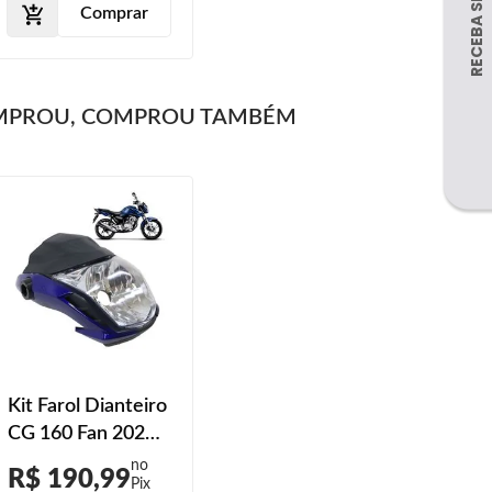
Comprar
MPROU, COMPROU TAMBÉM
Kit Farol Dianteiro
CG 160 Fan 2022
Azul Caraiva
R$ 190,99
Perolizado