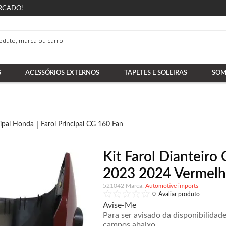
RCADO!
S
ACESSÓRIOS EXTERNOS
TAPETES E SOLEIRAS
SOM
cipal Honda
Farol Principal CG 160 Fan
Kit Farol Dianteir
2023 2024 Vermelh
521042
|
Automotive imports
0
Avise-Me
Para ser avisado da disponibilidad
campos abaixo.