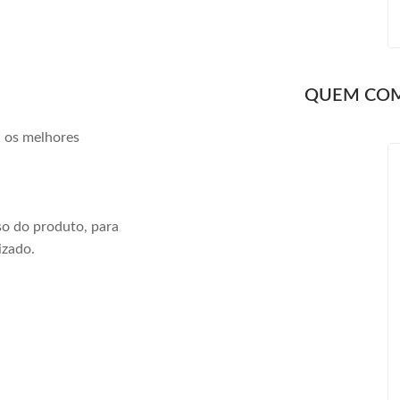
QUEM CO
a os melhores
o do produto, para
izado.