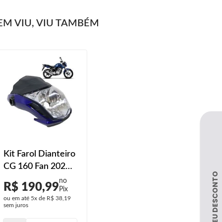
M VIU, VIU TAMBÉM
Kit Farol Dianteiro
CG 160 Fan 2022
Azul Caraiva
R$ 190,99
Perolizado
ou em até
5x
de
R$ 38,19
sem juros