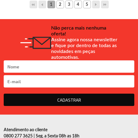
1
2
3
4
5
Não perca mais nenhuma
oferta!
Assine agora nossa newsletter
e fique por dentro de todas as
novidades em peças
automotivas.
CADASTRAR
Atendimento ao cliente
0800 277 3625 | Seg. a Sexta 08h as 18h