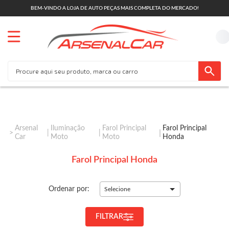
BEM-VINDO A LOJA DE AUTO PEÇAS MAIS COMPLETA DO MERCADO!
Arsenal
Iluminação
Farol Principal
Farol Principal
Car
Moto
Moto
Honda
Farol Principal Honda
Ordenar por:
Selecione
FILTRAR