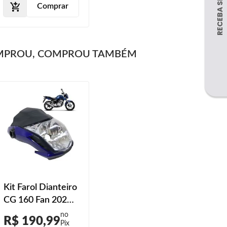
Comprar
MPROU, COMPROU TAMBÉM
Kit Farol Dianteiro
CG 160 Fan 2022
Azul Caraiva
R$ 190,99
Perolizado