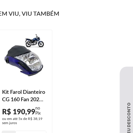
M VIU, VIU TAMBÉM
Kit Farol Dianteiro
CG 160 Fan 2022
Azul Caraiva
R$ 190,99
Perolizado
ou em até
5x
de
R$ 38,19
sem juros