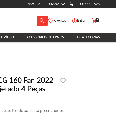
Conta
Dúvidas
0800-277-3625
0
Favoritos
Entrar
 E VÍDEO
ACESSÓRIOS INTERNOS
+ CATEGORIAS
o CG 160 Fan 2022
jetado 4 Peças
e deste Produto, basta preencher os