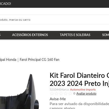
RCADO!
S
ACESSÓRIOS EXTERNOS
TAPETES E SOLEIRAS
SOM
cipal Honda
Farol Principal CG 160 Fan
Kit Farol Dianteir
2023 2024 Preto In
521044
|
Automotive imports
0
Avise-Me
Para ser avisado da disponibilidad
campos abaixo.