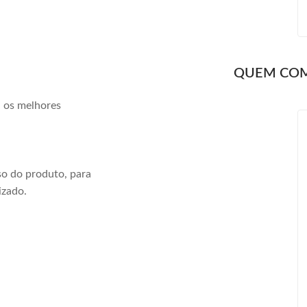
QUEM CO
a os melhores
o do produto, para
izado.