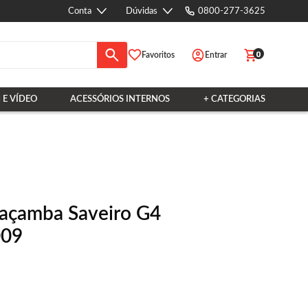
Conta
Dúvidas
0800-277-3625
0
Favoritos
Entrar
 E VÍDEO
ACESSÓRIOS INTERNOS
+ CATEGORIAS
açamba Saveiro G4
009