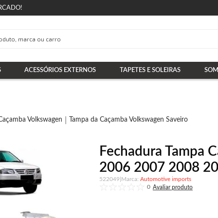
RCADO!
S
ACESSÓRIOS EXTERNOS
TAPETES E SOLEIRAS
SOM
Caçamba Volkswagen
Tampa da Caçamba Volkswagen Saveiro
Fechadura Tampa C
2006 2007 2008 2
522049
|
Automotive imports
0