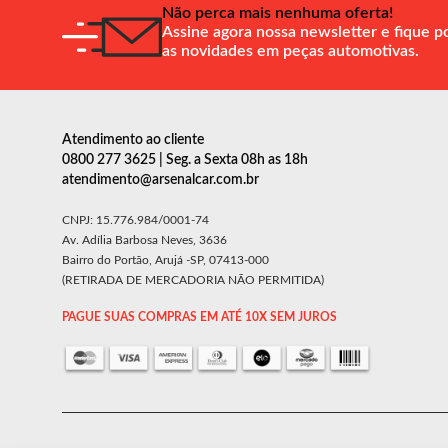
Não perca mais nenhuma oferta!
Assine agora nossa newsletter e fique p
as novidades em peças automotivas.
Atendimento ao cliente
0800 277 3625 | Seg. a Sexta 08h as 18h
atendimento@arsenalcar.com.br
CNPJ: 15.776.984/0001-74
Av. Adília Barbosa Neves, 3636
Bairro do Portão, Arujá -SP, 07413-000
(RETIRADA DE MERCADORIA NÃO PERMITIDA)
PAGUE SUAS COMPRAS EM ATÉ 10X SEM JUROS