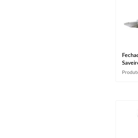
Fecha
Saveir
2016
Produt