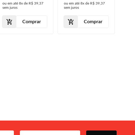
ou em até
8x
de
R$ 39,37
ou em até
8x
de
R$ 39,37
2012 2013 A 2015
2013 2014 2015
sem juros
sem juros
Comprar
Comprar