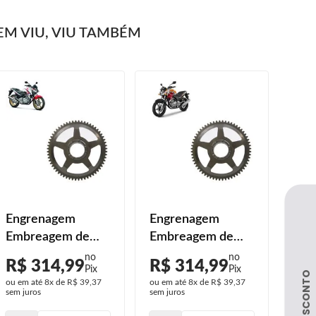
M VIU, VIU TAMBÉM
Engrenagem
Engrenagem
Embreagem de
Embreagem de
Partida CB 300R
Partida CB 300R
R$ 314,99
R$ 314,99
Flex 2010 2011
Limited 2014
ou em até
8x
de
R$ 39,37
ou em até
8x
de
R$ 39,37
2012 2013 A 2015
sem juros
sem juros