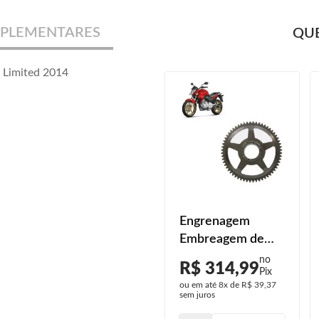
PLEMENTARES
QUE
 Limited 2014
Engrenagem
Embreagem de
Partida CB 300R
R$ 314,99
2010 2011 2012
ou em até
8x
de
R$ 39,37
2013 2014 2015
sem juros