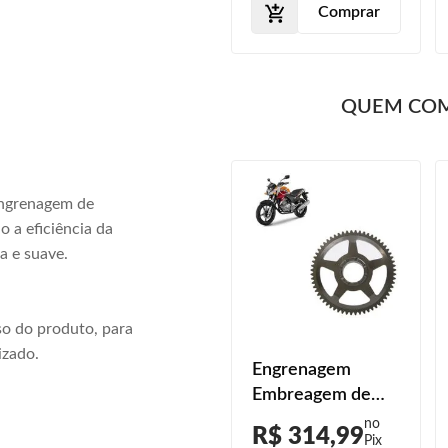
Comprar
QUEM CO
engrenagem de
o a eficiência da
a e suave.
o do produto, para
izado.
Engrenagem
Embreagem de
Partida CB 300R
R$ 314,99
Limited 2014