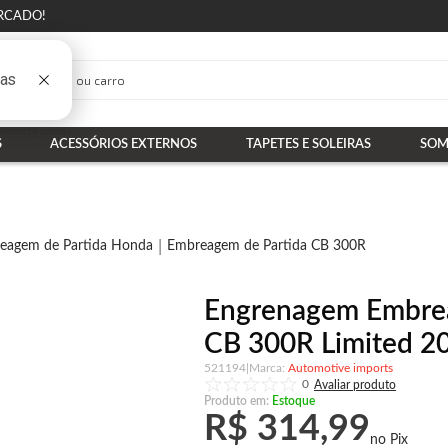
RCADO!
S
ACESSÓRIOS EXTERNOS
TAPETES E SOLEIRAS
SOM
eagem de Partida Honda
Embreagem de Partida CB 300R
Engrenagem Embrea
CB 300R Limited 20
521194
|
Automotive imports
0
Produto em:
Estoque
R$ 314,99