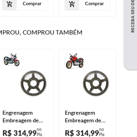
Comprar
Comprar
MPROU, COMPROU TAMBÉM
Engrenagem
Engrenagem
Embreagem de
Embreagem de
Partida CB 300R
Partida CB 300R
R$ 314,99
R$ 314,99
Flex 2010 2011
2010 2011 2012