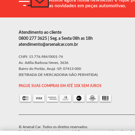
Assine agora nossa newsletter e fique p
as novidades em peças automotivas.
Atendimento ao cliente
0800 277 3625 | Seg. a Sexta 08h as 18h
atendimento@arsenalcar.com.br
CNPJ: 15.776.984/0001-74
Av. Adília Barbosa Neves, 3636
Bairro do Portão, Arujá -SP, 07413-000
(RETIRADA DE MERCADORIA NÃO PERMITIDA)
PAGUE SUAS COMPRAS EM ATÉ 10X SEM JUROS
© Arsenal Car. Todos os direitos reservados.
Proibida reprodução total ou parcial. Preços e estoque sujeito a alteraçõe