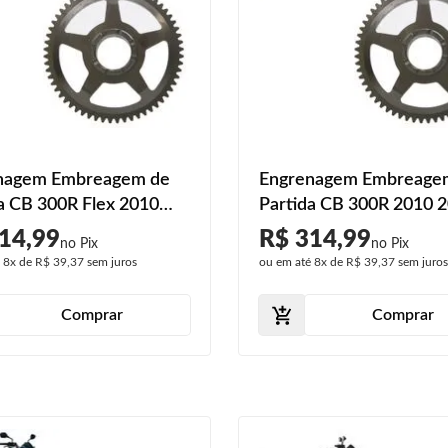
nagem Embreagem de
Engrenagem Embreage
a CB 300R Flex 2010
Partida CB 300R 2010 
2012 2013 A 2015
2012 2013 2014 2015
14,99
R$ 314,99
é
8x
de
R$ 39,37
sem juros
ou em até
8x
de
R$ 39,37
sem juro
Comprar
Comprar