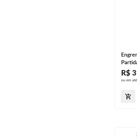
Engre
Partid
2011 
R$ 3
ou em at