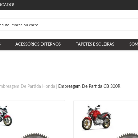
RCADO!
S
ACESSÓRIOS EXTERNOS
TAPETES E SOLEIRAS
SOM
mbreagem De Partida Honda
Embreagem De Partida CB 300R