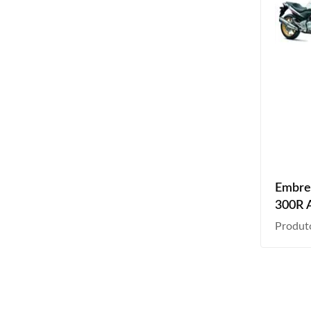
Embre
300R 
2013 
Produt