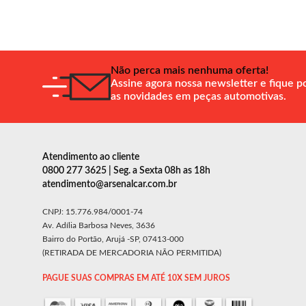
Não perca mais nenhuma oferta!
Assine agora nossa newsletter e fique p
as novidades em peças automotivas.
Atendimento ao cliente
0800 277 3625 | Seg. a Sexta 08h as 18h
atendimento@arsenalcar.com.br
CNPJ: 15.776.984/0001-74
Av. Adília Barbosa Neves, 3636
Bairro do Portão, Arujá -SP, 07413-000
(RETIRADA DE MERCADORIA NÃO PERMITIDA)
PAGUE SUAS COMPRAS EM ATÉ 10X SEM JUROS