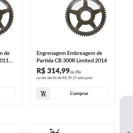
m de
Engrenagem Embreagem de
2011
Partida CB 300R Limited 2014
R$ 314,99
s
ou em até
8x
de
R$ 39,37
sem juros
Comprar