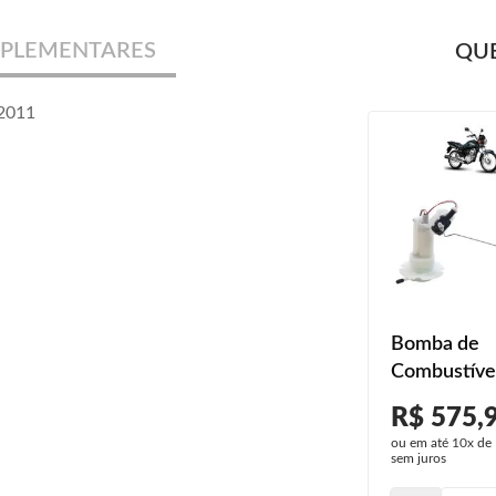
PLEMENTARES
QUE
2011
Bomba de
Combustíve
Honda CG 1
R$ 575,
ESi 2011 20
ou em até
10x
de
2013
sem juros