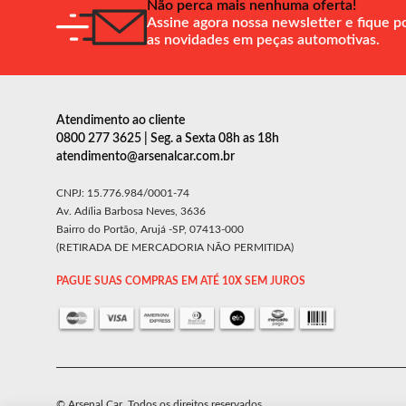
Não perca mais nenhuma oferta!
Assine agora nossa newsletter e fique p
as novidades em peças automotivas.
Atendimento ao cliente
0800 277 3625 | Seg. a Sexta 08h as 18h
atendimento@arsenalcar.com.br
CNPJ: 15.776.984/0001-74
Av. Adília Barbosa Neves, 3636
Bairro do Portão, Arujá -SP, 07413-000
(RETIRADA DE MERCADORIA NÃO PERMITIDA)
PAGUE SUAS COMPRAS EM ATÉ 10X SEM JUROS
© Arsenal Car. Todos os direitos reservados.