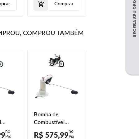
prar
Comprar
MPROU, COMPROU TAMBÉM
Bomba de
l
Combustível
50 Fan
Honda CG 150 Fan
99
R$ 575,99
2012
ESi 2011 2012