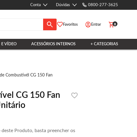
Conta
Dúvidas
0800-277-3625
0
Favoritos
Entrar
 E VÍDEO
ACESSÓRIOS INTERNOS
+ CATEGORIAS
de Combustivél CG 150 Fan
vel CG 150 Fan
nitário
e deste Produto, basta preencher os