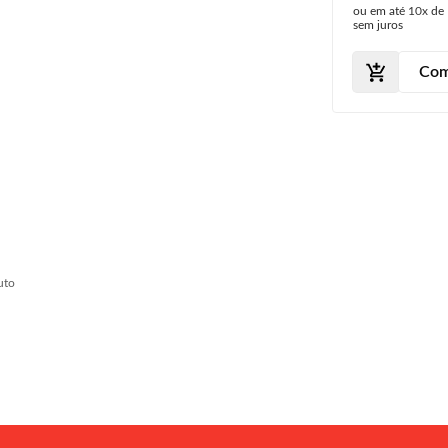
ou em até
10x
de
2013
sem juros
Com
uto