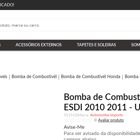
RCADO!
S
ACESSÓRIOS EXTERNOS
TAPETES E SOLEIRAS
SOM
veis
Bomba de Combustivél
Bomba de Combustivél Honda
Bomba 
Bomba de Combustí
ESDI 2010 2011 - U
521512
|
Automotive imports
0
Avise-Me
Para ser avisado da disponibilidad
campos abaixo.