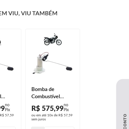
M VIU, VIU TAMBÉM
Bomba de
l
Combustível
50 Fan
Honda CG 150 Fan
99
R$ 575,99
12
ESDi 2011 2012
R$ 57,59
ou em até
10x
de
R$ 57,59
2013
sem juros