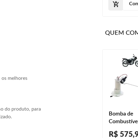
Com
QUEM CO
a os melhores
o do produto, para
Bomba de
izado.
Combustíve
Honda CG 1
R$ 575,
ESDi 2011 