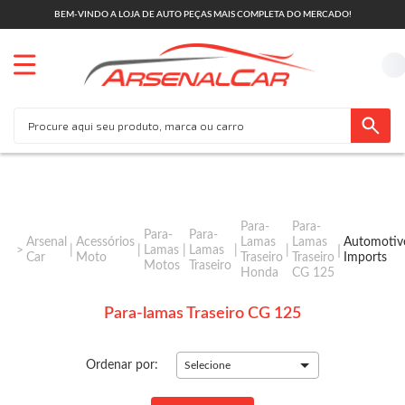
BEM-VINDO A LOJA DE AUTO PEÇAS MAIS COMPLETA DO MERCADO!
Para-
Para-
Para-
Para-
Arsenal
Acessórios
Lamas
Lamas
Automotiv
Lamas
Lamas
Car
Moto
Traseiro
Traseiro
Imports
Motos
Traseiro
Honda
CG 125
Para-lamas Traseiro CG 125
Ordenar por:
Selecione