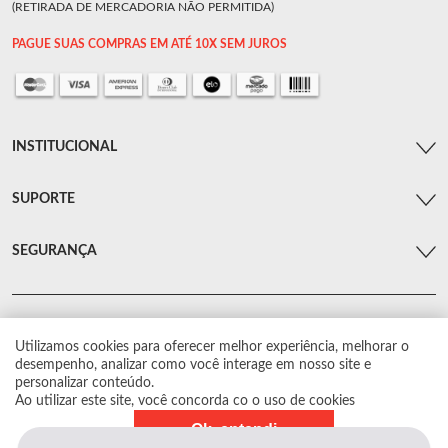
(RETIRADA DE MERCADORIA NÃO PERMITIDA)
PAGUE SUAS COMPRAS EM ATÉ 10X SEM JUROS
INSTITUCIONAL
SUPORTE
SEGURANÇA
Utilizamos cookies para oferecer melhor experiência, melhorar o
© Arsenal Car. Todos os direitos reservados.
desempenho, analizar como você interage em nosso site e
Proibida reprodução total ou parcial. Preços e estoque sujeito a alterações sem
personalizar conteúdo.
aviso prévio.
Ao utilizar este site, você concorda co o uso de cookies
Ok, entendi