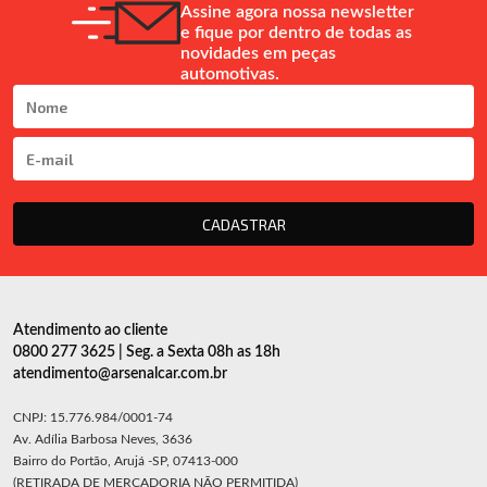
Assine agora nossa newsletter
e fique por dentro de todas as
novidades em peças
automotivas.
CADASTRAR
Atendimento ao cliente
0800 277 3625 | Seg. a Sexta 08h as 18h
atendimento@arsenalcar.com.br
CNPJ: 15.776.984/0001-74
Av. Adília Barbosa Neves, 3636
Bairro do Portão, Arujá -SP, 07413-000
(RETIRADA DE MERCADORIA NÃO PERMITIDA)