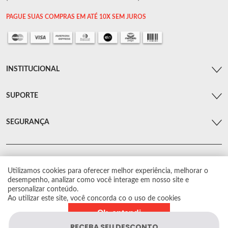
PAGUE SUAS COMPRAS EM ATÉ 10X SEM JUROS
INSTITUCIONAL
SUPORTE
SEGURANÇA
Utilizamos cookies para oferecer melhor experiência, melhorar o
© Arsenal Car. Todos os direitos reservados.
desempenho, analizar como você interage em nosso site e
Proibida reprodução total ou parcial. Preços e estoque sujeito a alterações sem
personalizar conteúdo.
aviso prévio.
Ao utilizar este site, você concorda co o uso de cookies
Ok, entendi