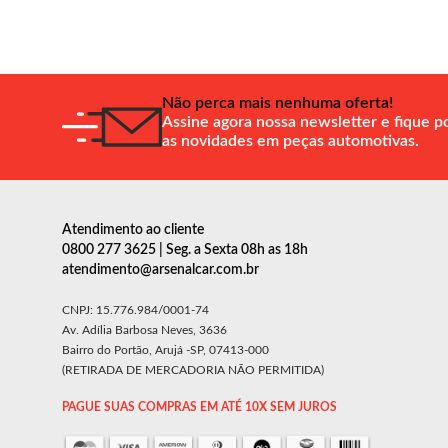
Não perca mais nenhuma oferta!
Assine agora nossa newsletter e fique p
as novidades em peças automotivas.
Atendimento ao cliente
0800 277 3625 | Seg. a Sexta 08h as 18h
atendimento@arsenalcar.com.br
CNPJ: 15.776.984/0001-74
Av. Adília Barbosa Neves, 3636
Bairro do Portão, Arujá -SP, 07413-000
(RETIRADA DE MERCADORIA NÃO PERMITIDA)
PAGUE SUAS COMPRAS EM ATÉ 10X SEM JUROS