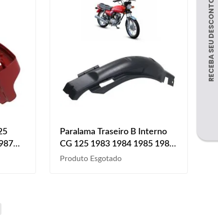
25
Paralama Traseiro B Interno
1987
CG 125 1983 1984 1985 1986
1987 1988 Preto
Produto Esgotado