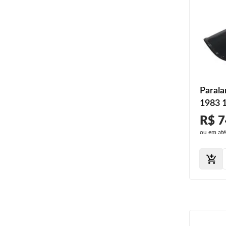
Parala
1983 
1988 
R$ 7
ou em at