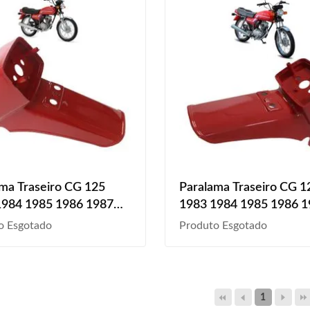
ma Traseiro CG 125
Paralama Traseiro CG 1
1984 1985 1986 1987
1983 1984 1985 1986 
989 Vermelho Liso
1988 1989 Vermelho
o Esgotado
Produto Esgotado
1