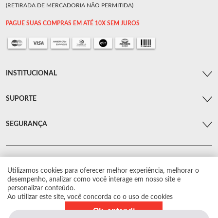
(RETIRADA DE MERCADORIA NÃO PERMITIDA)
PAGUE SUAS COMPRAS EM ATÉ 10X SEM JUROS
INSTITUCIONAL
SUPORTE
SEGURANÇA
Utilizamos cookies para oferecer melhor experiência, melhorar o
© Arsenal Car. Todos os direitos reservados.
desempenho, analizar como você interage em nosso site e
Proibida reprodução total ou parcial. Preços e estoque sujeito a alterações sem
personalizar conteúdo.
aviso prévio.
Ao utilizar este site, você concorda co o uso de cookies
Ok, entendi