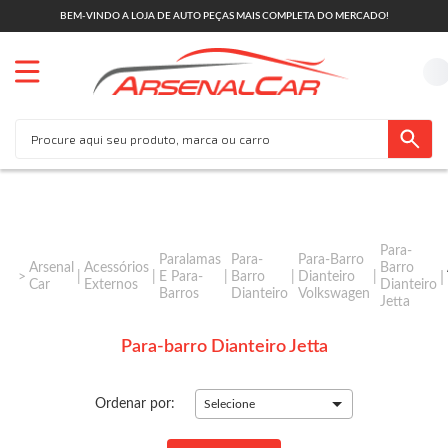
BEM-VINDO A LOJA DE AUTO PEÇAS MAIS COMPLETA DO MERCADO!
Para-
Paralamas
Para-
Para-Barro
Arsenal
Acessórios
Barro
E Para-
Barro
Dianteiro
Car
Externos
Dianteiro
Barros
Dianteiro
Volkswagen
Jetta
Para-barro Dianteiro Jetta
Ordenar por:
Selecione