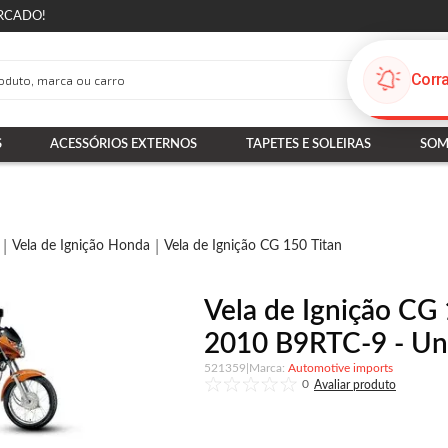
RCADO!
S
ACESSÓRIOS EXTERNOS
TAPETES E SOLEIRAS
SOM
Vela de Ignição Honda
Vela de Ignição CG 150 Titan
Vela de Ignição CG
2010 B9RTC-9 - Uni
521359
|
Automotive imports
0