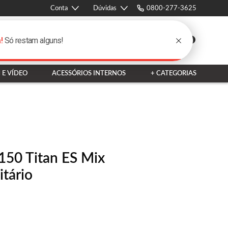
Conta
Dúvidas
0800-277-3625
0
Favoritos
Entrar
 E VÍDEO
ACESSÓRIOS INTERNOS
+ CATEGORIAS
 150 Titan ES Mix
tário