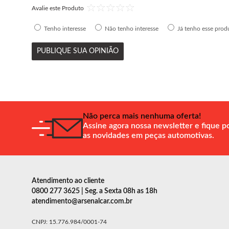
Avalie este Produto
Tenho interesse
Não tenho interesse
Já tenho esse prod
PUBLIQUE SUA OPINIÃO
Não perca mais nenhuma oferta!
Assine agora nossa newsletter e fique p
as novidades em peças automotivas.
Atendimento ao cliente
0800 277 3625 | Seg. a Sexta 08h as 18h
atendimento@arsenalcar.com.br
CNPJ: 15.776.984/0001-74