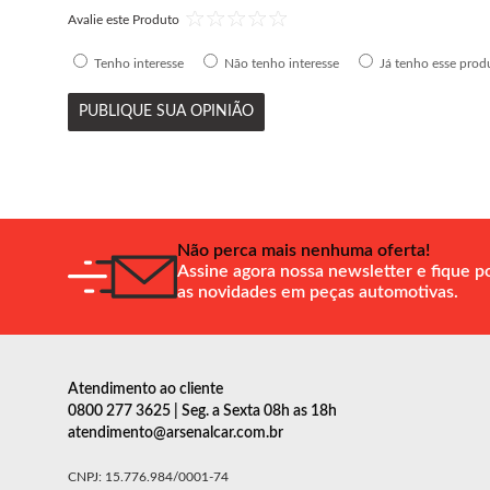
Avalie este Produto
Tenho interesse
Não tenho interesse
Já tenho esse prod
PUBLIQUE SUA OPINIÃO
Não perca mais nenhuma oferta!
Assine agora nossa newsletter e fique p
as novidades em peças automotivas.
Atendimento ao cliente
0800 277 3625 | Seg. a Sexta 08h as 18h
atendimento@arsenalcar.com.br
CNPJ: 15.776.984/0001-74