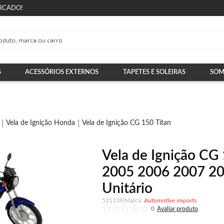
RCADO!
S
ACESSÓRIOS EXTERNOS
TAPETES E SOLEIRAS
SOM
Vela de Ignição Honda
Vela de Ignição CG 150 Titan
Vela de Ignição CG
2005 2006 2007 20
Unitário
521339
|
Automotive imports
0