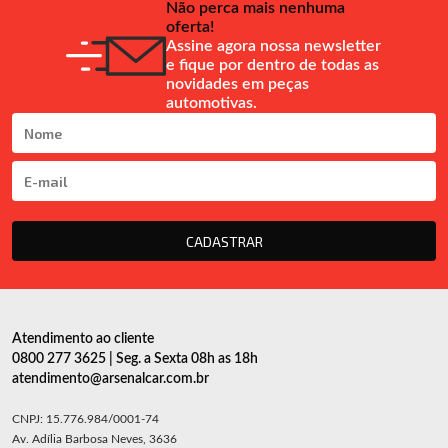
Não perca mais nenhuma
oferta!
Assine agora nossa newsletter
e fique por dentro de todas as
novidades em peças
automotivas.
CADASTRAR
Atendimento ao cliente
0800 277 3625 | Seg. a Sexta 08h as 18h
atendimento@arsenalcar.com.br
CNPJ: 15.776.984/0001-74
Av. Adília Barbosa Neves, 3636