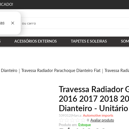
RCADO!
S
ACESSÓRIOS EXTERNOS
TAPETES E SOLEIRAS
SOM
 Dianteiro
Travessa Radiador Parachoque Dianteiro Fiat
Travessa Radi
Travessa Radiador 
2016 2017 2018 2
Dianteiro - Unitário
539312
|
Automotive imports
0
Produto em:
Estoque