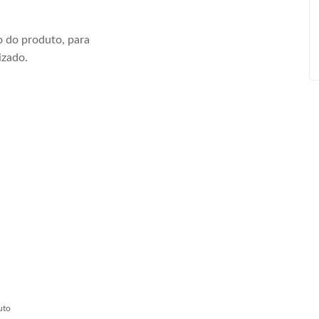
 do produto, para
izado.
uto