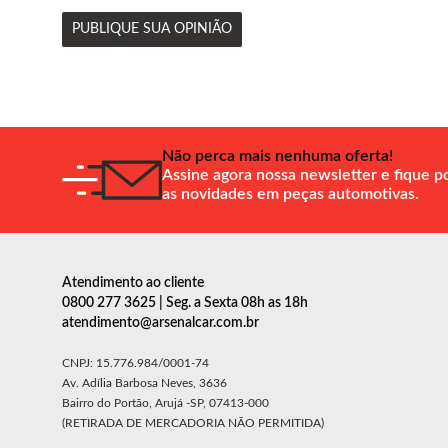
PUBLIQUE SUA OPINIÃO
Não perca mais nenhuma oferta!
Assine agora nossa newsletter e fique p
as novidades em peças automotivas.
Atendimento ao cliente
0800 277 3625 | Seg. a Sexta 08h as 18h
atendimento@arsenalcar.com.br
CNPJ: 15.776.984/0001-74
Av. Adília Barbosa Neves, 3636
Bairro do Portão, Arujá -SP, 07413-000
(RETIRADA DE MERCADORIA NÃO PERMITIDA)