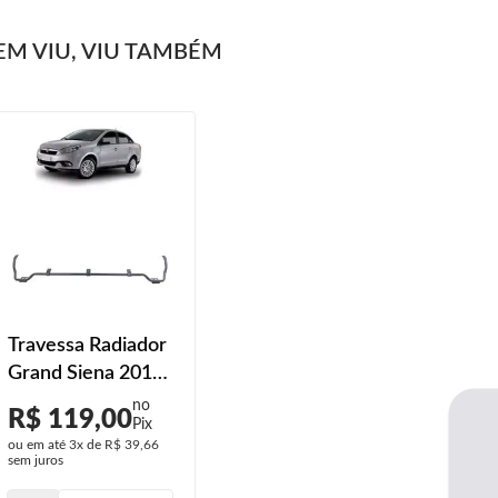
M VIU, VIU TAMBÉM
Travessa Radiador
Grand Siena 2015
2016 2017 2018
R$ 119,00
2019 Parachoque
ou em até
3x
de
R$ 39,66
Dianteiro
sem juros