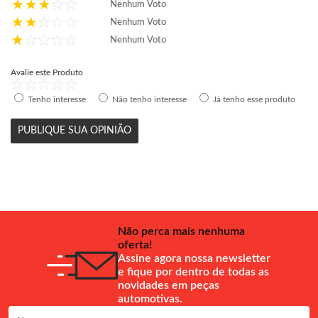
Nenhum Voto
Nenhum Voto
Nenhum Voto
Avalie este Produto
Tenho interesse
Não tenho interesse
Já tenho esse produto
PUBLIQUE SUA OPINIÃO
Não perca mais nenhuma
oferta!
Assine agora nossa newsletter
e fique por dentro de todas as
novidades em peças
automotivas.