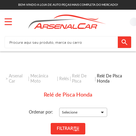
BEM-VINDO A LOJA DE AUTO PEÇAS MAIS COMPLETA DO MERCADO!
Arsenal
Mecânica
Relé De
Relé De Pisca
Relés
Car
Moto
Pisca
Honda
Relé de Pisca Honda
Ordenar por:
Selecione
FILTRAR