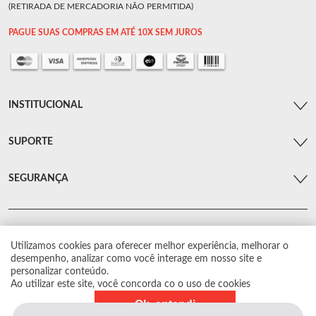
(RETIRADA DE MERCADORIA NÃO PERMITIDA)
PAGUE SUAS COMPRAS EM ATÉ 10X SEM JUROS
INSTITUCIONAL
SUPORTE
SEGURANÇA
Utilizamos cookies para oferecer melhor experiência, melhorar o
© Arsenal Car. Todos os direitos reservados.
desempenho, analizar como você interage em nosso site e
Proibida reprodução total ou parcial. Preços e estoque sujeito a alterações sem
personalizar conteúdo.
aviso prévio.
Ao utilizar este site, você concorda co o uso de cookies
Ok, entendi