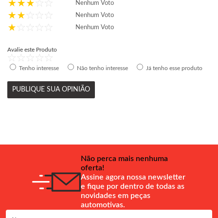
Nenhum Voto
Nenhum Voto
Nenhum Voto
Avalie este Produto
Tenho interesse
Não tenho interesse
Já tenho esse produto
PUBLIQUE SUA OPINIÃO
Não perca mais nenhuma
oferta!
Assine agora nossa newsletter
e fique por dentro de todas as
novidades em peças
automotivas.