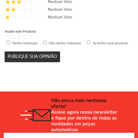
Nenhum Voto
Nenhum Voto
Nenhum Voto
Avalie este Produto
Tenho interesse
Não tenho interesse
Já tenho esse produto
PUBLIQUE SUA OPINIÃO
Não perca mais nenhuma
oferta!
Assine agora nossa newsletter
e fique por dentro de todas as
novidades em peças
automotivas.