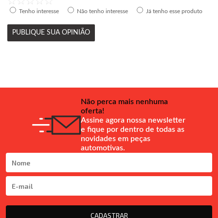
Tenho interesse
Não tenho interesse
Já tenho esse produto
PUBLIQUE SUA OPINIÃO
Não perca mais nenhuma
oferta!
Assine agora nossa newsletter
e fique por dentro de todas as
novidades em peças
automotivas.
CADASTRAR