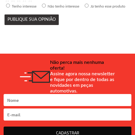
Tenho interesse
Não tenho interesse
Já tenho esse produto
PUBLIQUE SUA OPINIÃO
Não perca mais nenhuma
oferta!
Assine agora nossa newsletter
e fique por dentro de todas as
novidades em peças
automotivas.
CADASTRAR