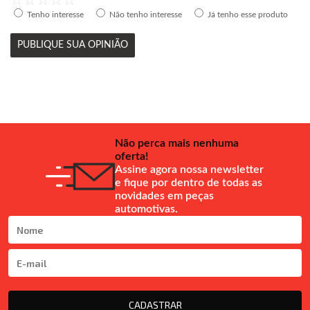
Tenho interesse
Não tenho interesse
Já tenho esse produto
PUBLIQUE SUA OPINIÃO
Não perca mais nenhuma
oferta!
Assine agora nossa newsletter
e fique por dentro de todas as
novidades em peças
automotivas.
CADASTRAR