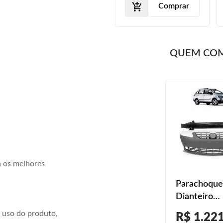
Comprar
QUEM CO
a os melhores
Parachoque
Dianteiro
Spacefox 2
 uso do produto,
R$ 1.22
2009 2010 