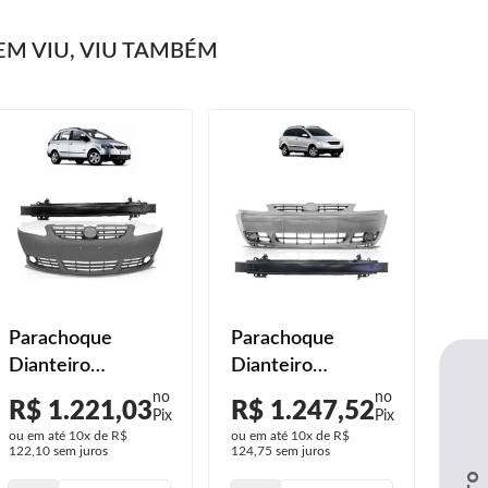
M VIU, VIU TAMBÉM
Parachoque
Parachoque
Dianteiro
Dianteiro
Spacefox 2008
Spacefox 2005
R$ 1.221,03
R$ 1.247,52
2009 2010 Alma
2006 2007 Alma
ou em até
10x
de
R$
ou em até
10x
de
R$
Aço Primer Com
Aço Primer Liso
122,10
sem juros
124,75
sem juros
Furo Milha
Sem Furo Milha