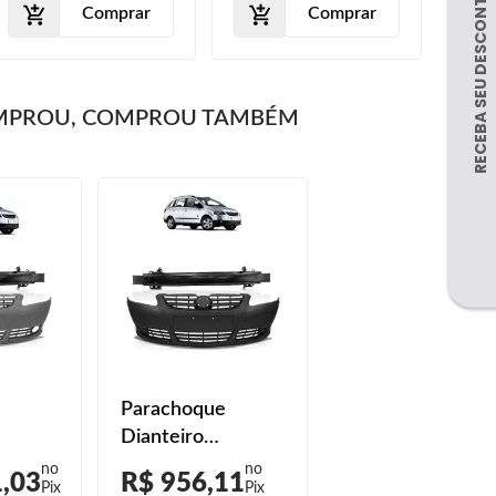
Comprar
Comprar
MPROU, COMPROU TAMBÉM
Parachoque
Dianteiro
008
Spacefox 2008
1,03
R$ 956,11
Alma
2009 2010 Alma