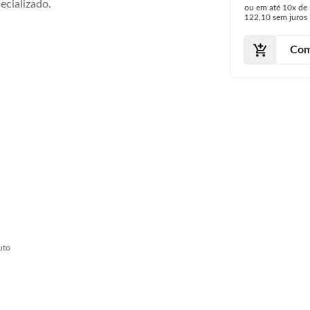
ecializado.
ou em até
10x
de
Aço Primer
122,10
sem juros
Furo Milha
Com
uto