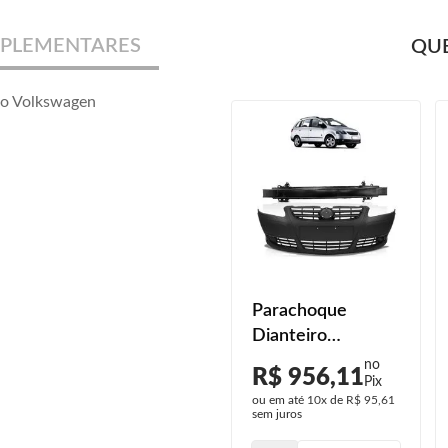
PLEMENTARES
QUE
ro Volkswagen
Parachoque
Dianteiro
Spacefox 2008
R$ 956,11
2009 2010 Alma
ou em até
10x
de
R$ 95,61
Aço Sem Furo
sem juros
Milha