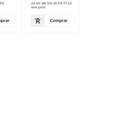
R$
ou em até
10x
de
R$ 95,61
 Com
Aço Sem Furo
sem juros
Milha
prar
Comprar