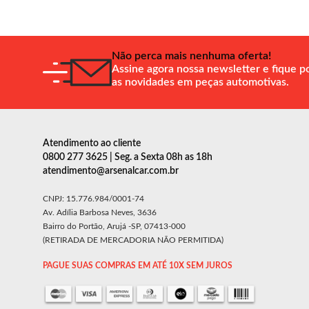
Não perca mais nenhuma oferta!
Assine agora nossa newsletter e fique p
as novidades em peças automotivas.
Atendimento ao cliente
0800 277 3625 | Seg. a Sexta 08h as 18h
atendimento@arsenalcar.com.br
CNPJ: 15.776.984/0001-74
Av. Adília Barbosa Neves, 3636
Bairro do Portão, Arujá -SP, 07413-000
(RETIRADA DE MERCADORIA NÃO PERMITIDA)
PAGUE SUAS COMPRAS EM ATÉ 10X SEM JUROS