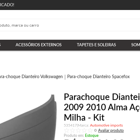
RCADO!
S
ACESSÓRIOS EXTERNOS
TAPETES E SOLEIRAS
SOM
ara-choque Dianteiro Volkswagen
Para-choque Dianteiro Spacefox
Parachoque Diantei
2009 2010 Alma Aç
Milha - Kit
535417
|
Automotive imports
0
Produto em:
Estoque