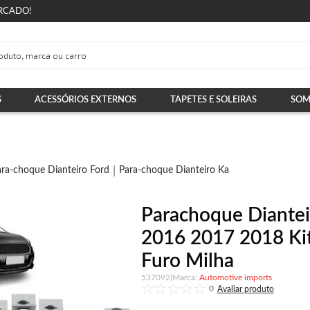
RCADO!
S
ACESSÓRIOS EXTERNOS
TAPETES E SOLEIRAS
SOM
ara-choque Dianteiro Ford
Para-choque Dianteiro Ka
Parachoque Diante
2016 2017 2018 Ki
Furo Milha
537092
|
Automotive imports
0