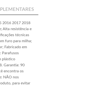
PLEMENTARES
15 2016 2017 2018
 Alta resistência e
ificações técnicas
om furo para milha;
or; Fabricado em
o: Parafusos
 plástico
8. Garantia: 90
cê encontra os
te: NÃO nos
oduto, para evitar