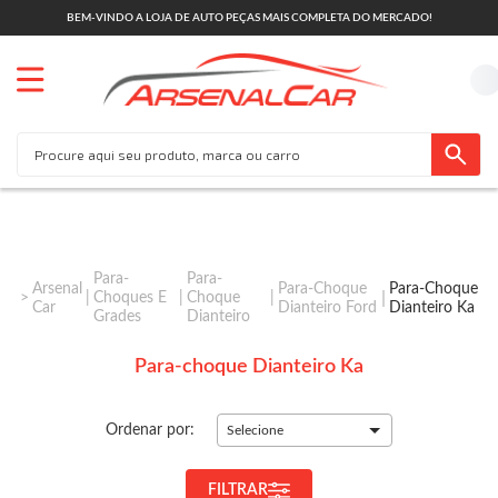
BEM-VINDO A LOJA DE AUTO PEÇAS MAIS COMPLETA DO MERCADO!
Para-
Para-
Arsenal
Para-Choque
Para-Choque
Choques E
Choque
Car
Dianteiro Ford
Dianteiro Ka
Grades
Dianteiro
Para-choque Dianteiro Ka
Ordenar por:
Selecione
FILTRAR