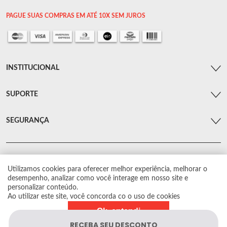
PAGUE SUAS COMPRAS EM ATÉ 10X SEM JUROS
INSTITUCIONAL
SUPORTE
SEGURANÇA
Utilizamos cookies para oferecer melhor experiência, melhorar o
© Arsenal Car. Todos os direitos reservados.
desempenho, analizar como você interage em nosso site e
Proibida reprodução total ou parcial. Preços e estoque sujeito a alterações sem
personalizar conteúdo.
aviso prévio.
Ao utilizar este site, você concorda co o uso de cookies
Ok, entendi