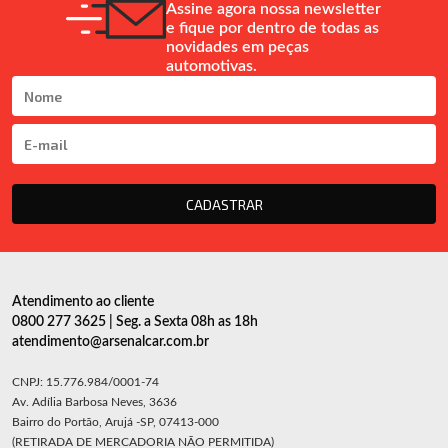
Assine agora nossa newsletter
e fique por dentro de todas as
novidades em peças
automotivas.
CADASTRAR
Atendimento ao cliente
0800 277 3625 | Seg. a Sexta 08h as 18h
atendimento@arsenalcar.com.br
CNPJ: 15.776.984/0001-74
Av. Adília Barbosa Neves, 3636
Bairro do Portão, Arujá -SP, 07413-000
(RETIRADA DE MERCADORIA NÃO PERMITIDA)