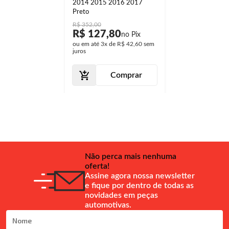
2014 2015 2016 2017
Preto
R$ 352,00
R$ 127,80
ou em até
3x
de
R$ 42,60
sem
juros
Comprar
Não perca mais nenhuma
oferta!
Assine agora nossa newsletter
e fique por dentro de todas as
novidades em peças
automotivas.