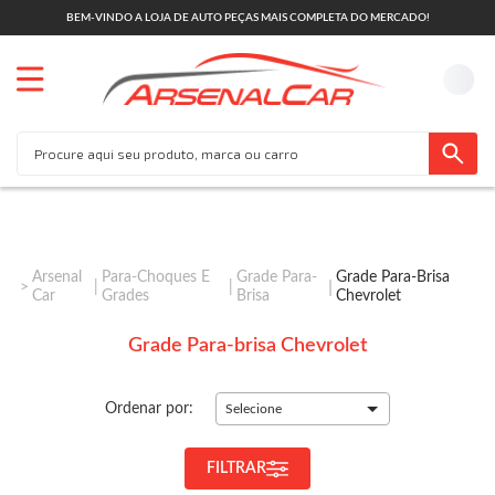
BEM-VINDO A LOJA DE AUTO PEÇAS MAIS COMPLETA DO MERCADO!
Arsenal
Para-Choques E
Grade Para-
Grade Para-Brisa
Car
Grades
Brisa
Chevrolet
Grade Para-brisa Chevrolet
Ordenar por:
Selecione
FILTRAR