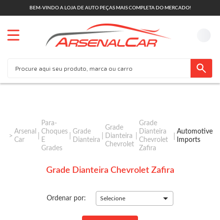
BEM-VINDO A LOJA DE AUTO PEÇAS MAIS COMPLETA DO MERCADO!
Para-
Grade
Grade
Arsenal
Choques
Grade
Dianteira
Automotive
Dianteira
Car
E
Dianteira
Chevrolet
Imports
Chevrolet
Grades
Zafira
Grade Dianteira Chevrolet Zafira
Ordenar por:
Selecione