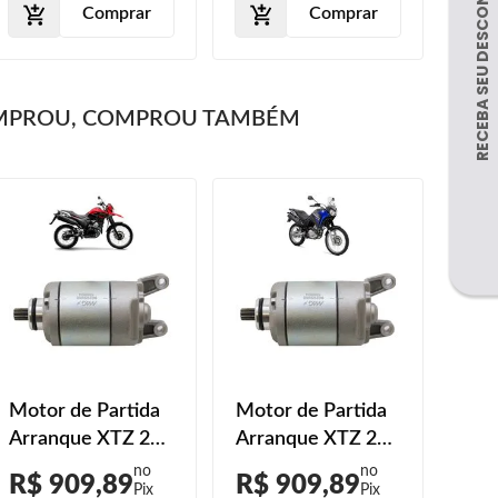
Comprar
Comprar
MPROU, COMPROU TAMBÉM
Motor de Partida
Motor de Partida
Arranque XTZ 250
Arranque XTZ 250
Lander ABS 2020
Ténéré 2013 2014
R$ 909,89
R$ 909,89
2021 2022 2023
2015 2016 2017