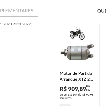
PLEMENTARES
QUE
BS 2020 2021 2022
Motor de Partida
Arranque XTZ 250
Lander 2013 2014
R$ 909,89
2015 2016 2017
ou em até
10x
de
R$ 90,98
2018 2019 2020
sem juros
2021 2022 2023