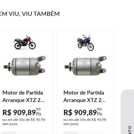
M VIU, VIU TAMBÉM
Motor de Partida
Motor de Partida
Arranque XTZ 250
Arranque XTZ 250
Lander ABS 2020
Ténéré 2013 2014
R$ 909,89
R$ 909,89
2021 2022 2023
2015 2016 2017
ou em até
10x
de
R$ 90,98
ou em até
10x
de
R$ 90,98
2018 2019
sem juros
sem juros