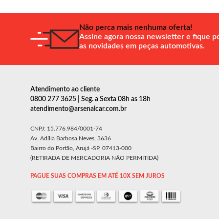
Não perca mais nenhuma oferta!
Assine agora nossa newsletter e fique p
as novidades em peças automotivas.
Atendimento ao cliente
0800 277 3625 | Seg. a Sexta 08h as 18h
atendimento@arsenalcar.com.br
CNPJ: 15.776.984/0001-74
Av. Adília Barbosa Neves, 3636
Bairro do Portão, Arujá -SP, 07413-000
(RETIRADA DE MERCADORIA NÃO PERMITIDA)
PAGUE SUAS COMPRAS EM ATÉ 10X SEM JUROS