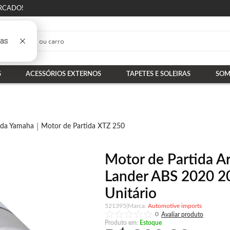
RCADO!
S
ACESSÓRIOS EXTERNOS
TAPETES E SOLEIRAS
SOM
ida Yamaha
Motor de Partida XTZ 250
Motor de Partida A
Lander ABS 2020 2
Unitário
521395
|
Automotive imports
0
Produto em:
Estoque