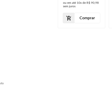
ou em até
10x
de
R$ 90,98
2018 2019 2020
sem juros
2021 2022 2023
Comprar
uto