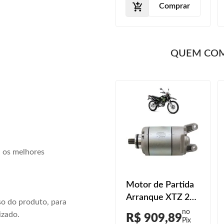
Comprar
QUEM CO
a os melhores
Motor de Partida
Arranque XTZ 250
o do produto, para
Lander 2013 2014
izado.
R$ 909,89
2015 2016 2017