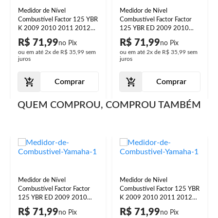
Medidor de Nível
Medidor de Nível
Combustível Factor 125 YBR
Combustível Factor Factor
K 2009 2010 2011 2012
125 YBR ED 2009 2010
2013 2014 2015
2011 2012 2013 2014
R$ 71,99
R$ 71,99
2015
ou em até
2x
de
R$ 35,99
sem
ou em até
2x
de
R$ 35,99
sem
juros
juros
Comprar
Comprar
QUEM COMPROU, COMPROU TAMBÉM
Medidor de Nível
Medidor de Nível
Combustível Factor Factor
Combustível Factor 125 YBR
125 YBR ED 2009 2010
K 2009 2010 2011 2012
2011 2012 2013 2014
2013 2014 2015
R$ 71,99
R$ 71,99
2015