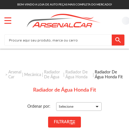
BEM-VINDO A LOJA DE AUTO PEÇAS MAIS COMPLETA DO MERCADO!
Arsenal
Radiador
Radiador De
Radiador De
Mecânica
Car
De Água
Água Honda
Água Honda Fit
Radiador de Água Honda Fit
Ordenar por:
Selecione
FILTRAR